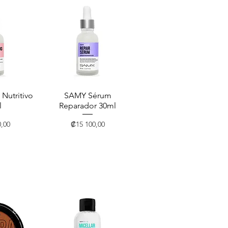
Nutritivo
pida
SAMY Sérum
Vista rápida
l
Reparador 30ml
Precio
,00
₡15 100,00