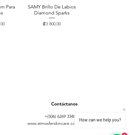
m Para
pida
SAMY Brillo De Labios
Vista rápida
os
Diamond Sparks
Precio
,00
₡3 800,00
Contáctanos
+(506) 6269 3348 |
How can we help you?
www.atmosferskincare.com