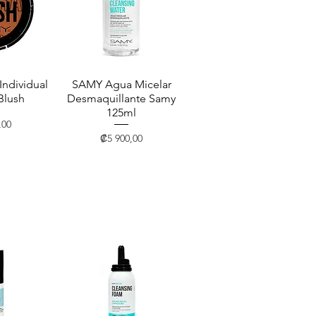
ndividual
pida
SAMY Agua Micelar
Vista rápida
Blush
Desmaquillante Samy
125ml
,00
Precio
₡5 900,00