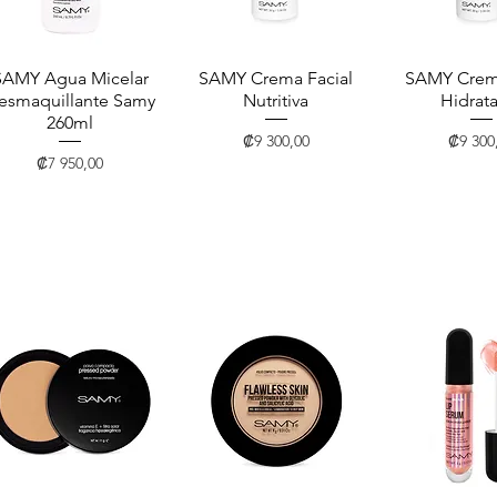
SAMY Agua Micelar
Vista rápida
SAMY Crema Facial
Vista rápida
SAMY Crema
Vista rá
esmaquillante Samy
Nutritiva
Hidrat
260ml
Precio
Precio
₡9 300,00
₡9 300
Precio
₡7 950,00