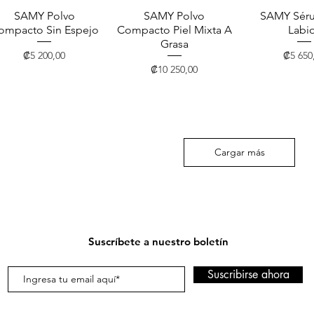
SAMY Polvo
Vista rápida
SAMY Polvo
Vista rápida
SAMY Séru
Vista rá
ompacto Sin Espejo
Compacto Piel Mixta A
Labi
Grasa
Precio
Precio
₡5 200,00
₡5 650
Precio
₡10 250,00
Cargar más
Suscríbete a nuestro boletín
Suscribirse ahora