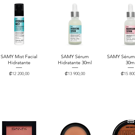
SAMY Mist Facial
Vista rápida
SAMY Sérum
Vista rápida
SAMY Sérum 
Vista rá
Hidratante
Hidratante 30ml
30m
Precio
Precio
Precio
₡12 200,00
₡13 900,00
₡15 800