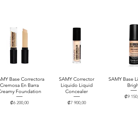
MY Base Correctora
Vista rápida
SAMY Corrector
Vista rápida
SAMY Base L
Vista rá
Cremosa En Barra
Liquido Liquid
Brig
Creamy Foundation
Concealer
Precio
₡9 150
Precio
Precio
₡6 200,00
₡7 900,00