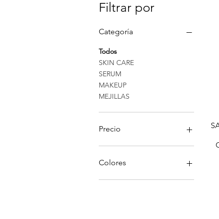
Filtrar por
Categoría
Todos
SKIN CARE
SERUM
MAKEUP
MEJILLAS
SA
Precio
1200 CRC
18.500 CRC
Colores
#01. Blonde
#01. Fair
#01. Naked
#01. Natural