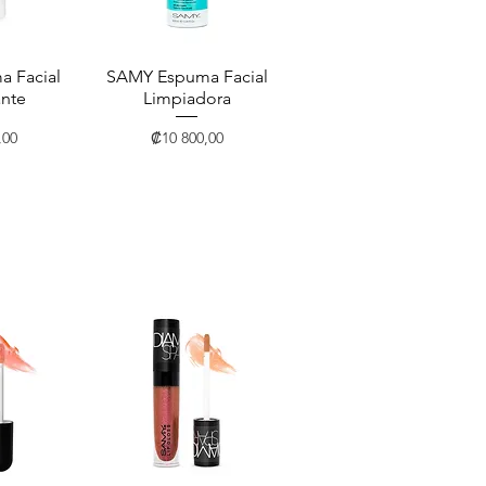
 Facial
pida
SAMY Espuma Facial
Vista rápida
ante
Limpiadora
Precio
,00
₡10 800,00