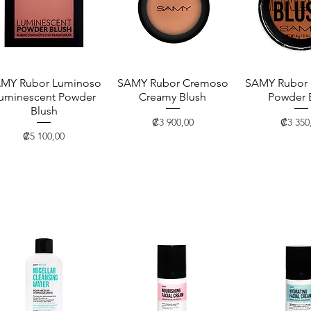
MY Rubor Luminoso
Vista rápida
SAMY Rubor Cremoso
Vista rápida
SAMY Rubor I
Vista rá
uminescent Powder
Creamy Blush
Powder 
Blush
Precio
Precio
₡3 900,00
₡3 350
Precio
₡5 100,00