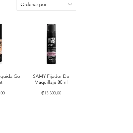
Ordenar por
íquida Go
pida
SAMY Fijador De
Vista rápida
ht
Maquillaje 80ml
Precio
,00
₡13 300,00