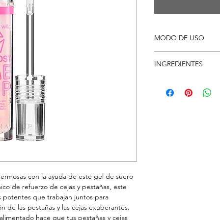
MODO DE USO
Aplique una pequeña 
INGREDIENTES
pestañas y masajee 
Agua/Eau, Niacinamid
Ricino Hidrogenado P
Carbomero, Proteína 
Semilla De Ricinus C
Tocoferil, Hidróxido D
Hexanediol, Caprilil G
De Cobre-1, Glicerina
Pentapéptido-17, Ác
Rojo 40 (Ci 16035).
hermosas con la ayuda de este gel de suero
nico de refuerzo de cejas y pestañas, este
 potentes que trabajan juntos para
ón de las pestañas y las cejas exuberantes.
alimentado hace que tus pestañas y cejas