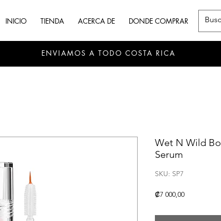
INICIO
TIENDA
ACERCA DE
DONDE COMPRAR
ENVIAMOS A TODO COSTA RICA
Wet N Wild Bo
Serum
SKU: SP7
Precio
₡7 000,00