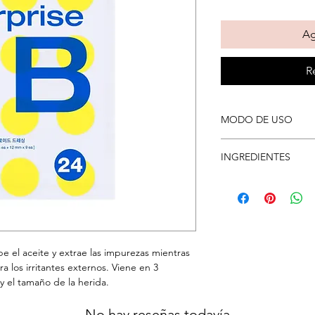
Ag
R
MODO DE USO
Aplicar sobre la piel
INGREDIENTES
otro paso para el cui
la película y aplíquel
Hydrocolloid Patch
Reemplace el parche,
trague con una sucie
parche cada 4 a 8 hor
 el aceite y extrae las impurezas mientras
 los irritantes externos. Viene en 3
y el tamaño de la herida.
No hay reseñas todavía