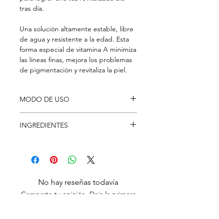
tras día.
Una solución altamente estable, libre
de agua y resistente a la edad. Esta
forma especial de vitamina A minimiza
las líneas finas, mejora los problemas
de pigmentación y revitaliza la piel.
MODO DE USO
Aplicá una pequeña cantidad en el
INGREDIENTES
rostro por la noche como parte de tu
rutina, después de los serums a base
Squalane, Caprylic/Capric
de agua pero antes de tratamientos
Triglyceride, Simmondsia Chinensis
más intensos.
(Jojoba) Seed Oil, Retinol, Solanum
No lo usés con otros tratamientos con
Lycopersicum (Tomato) Fruit Extract,
retinoides. Evitá la exposición solar sin
No hay reseñas todavía
Rosmarinus Officinalis (Rosemary) Leaf
protección.
Comparte tu opinión. Deja la primera
Extract, Hydroxymethoxyphenyl
Precaución: el retinol puede causar
reseña.
Decanone, BHT.
irritación, enrojecimiento y