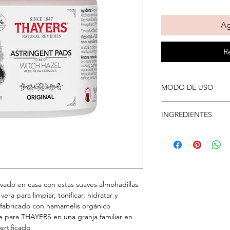
Ag
R
MODO DE USO
Limpie la piel con un
INGREDIENTES
y fresca. Mantenga el
herméticamente.
Agua purificada, alco
glicerina, fragancia n
de extracto de hama
Virginiana (hamellana
Barbadensis (filete de
ivado en casa con estas suaves almohadillas
caprililglicol, etilhex
era para limpiar, tonificar, hidratar y
potasio * Denota ingr
l, fabricado con hamamelis orgánico
te para THAYERS en una granja familiar en
ertificado