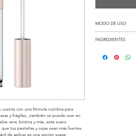
MODO DE USO
INGREDIENTES
Aplicar en la línea d
inferiores. Cepille s
Agua/Aqua/Eau, Glic
rellenar las partes es
Aloe Barbadensis, Fe
Propanediol, 1,2-Hexa
Arginina, AcríLados/
Alquilo, Hidroxiaceto
Glicol De Capril, Gli
De Lactobacillus/Lec
Ethylhexilglicerina, P
CaprilhidroxáMico, Ex
Polisorbato 20, Glicol
 cuenta con una fórmula nutritiva para
Pentapeptide-4, Bioti
casas y frágiles, ¡también se puede usar en
aloe vera, biotina y más, este suero
ra que tus pestañas y cejas sean más fuertes.
ácil de aplicar es una opción suave.