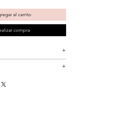
regar al carrito
ealizar compra
de la fórmula en tu cara y
lene Glycol, Methylpropanediol,
ne, Laminaria Japonica Extract,
f Extract, Hamamelis Virginiana
t, Sodium
ated Lecithin, Panthenol,
osaccharides, Beta-Glucan,
c Acid, Vegetable Squalane
yltrimonium Hyaluronate, Sodium
ate, Hydrolyzed Sodium