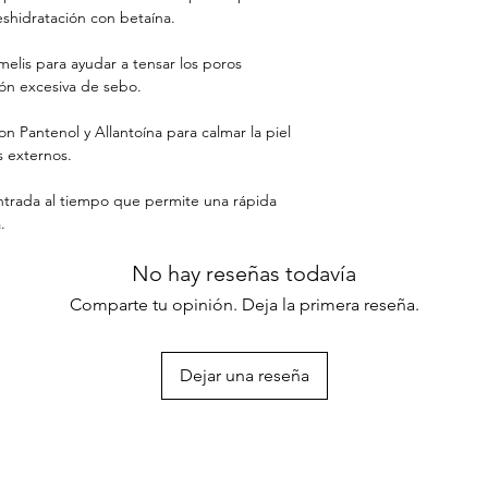
Hyaluronate, Hyaluro
eshidratación con betaína.
Crosspolymer, Potass
Ethylhexylglycerin, 
elis para ayudar a tensar los poros
Gum, Disodium EDT
ón excesiva de sebo.
n Pantenol y Allantoína para calmar la piel
es externos.
ntrada al tiempo que permite una rápida
.
No hay reseñas todavía
Comparte tu opinión. Deja la primera reseña.
Dejar una reseña