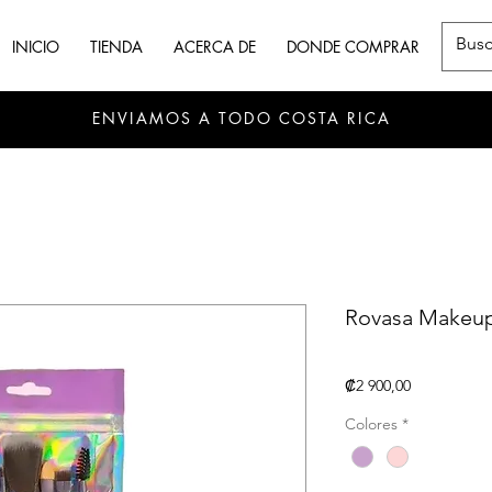
INICIO
TIENDA
ACERCA DE
DONDE COMPRAR
ENVIAMOS A TODO COSTA RICA
Rovasa Makeup
Precio
₡2 900,00
Colores
*