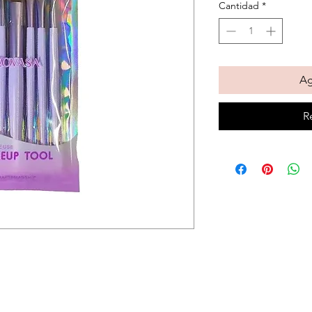
Cantidad
*
Ag
R