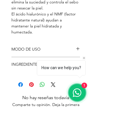
elimina la suciedad y controla el sebo
sin resecar la piel.
El ácido hialurónico y el NMF (factor
hidratante natural) ayudan a
mantener la piel hidratada y
humectada.
MODO DE USO
Aplicá una cantidad generosa del
INGREDIENTES
limpiador sobre la piel húmeda y
How can we help you?
realizá un delicado masaje con las
Water, Glycerin, Sodium Cocoy!
yemas de los dedos, extendiéndolo
Alaninate , Laury Hydroxysultaine,
por todo el rostro, de la manera más
1
Disodium Cocoamphodiacetate,
uniforme posible. Enjuagá con agua
Sodium Methyl Cocoyl Taurate ,
tibia.
No hay reseñas todavía
Acrylates/C10-30, Alky! Acrylate
Comparte tu opinión. Deja la primera
Crosspolymer, Betula Platyphylla,
reseña.
Japonica Juice(10,000ppm) ,Butylene
Glycol, Sodium Hyaluronate,
Hyaluronic Acid , Sodium, Chloride,