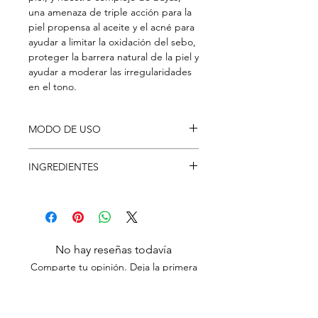
una amenaza de triple acción para la
piel propensa al aceite y el acné para
ayudar a limitar la oxidación del sebo,
proteger la barrera natural de la piel y
ayudar a moderar las irregularidades
en el tono.
MODO DE USO
Úselo solo o agregue un gotero
INGREDIENTES
completo a su crema hidratante
favorita antes de acostarse, o en
agua, glicerina, niacinamida, extracto
cualquier momento que necesite un
de hoja de rubus idaeus (frambuesa),
impulso extra. Aplicar sobre la piel
extracto de hoja de ribes nigrum
limpia.
(grosella negra) ácido sórbico,
No hay reseñas todavía
celulosa microcristalina, goma
Comparte tu opinión. Deja la primera
xantana, goma de celulosa, sílice,
reseña.
fenoxietanol, etilhexilglicerina, parfum
(natural).