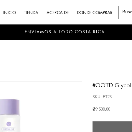
INICIO
TIENDA
ACERCA DE
DONDE COMPRAR
ENVIAMOS A TODO COSTA RICA
#OOTD Glycolic
SKU: FT23
Precio
₡9 500,00