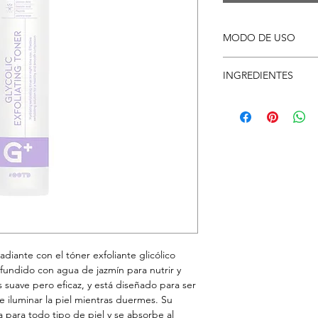
MODO DE USO
Lleva una cantidad a
INGREDIENTES
Aplicar de manera unis
Presione suavemente
Agua, Butilenglicol, 
Sodio, Etilhexilglicer
Poligliceril-10 Laurat
Ácido Salicílico, Glu
Jasminum Officinale (
Tripéptido De Cobre-
Oligopéptido-32, Oli
Pentapéptido-4
radiante con el tóner exfoliante glicólico
fundido con agua de jazmín para nutrir y
Es suave pero eficaz, y está diseñado para ser
 e iluminar la piel mientras duermes. Su
 para todo tipo de piel y se absorbe al