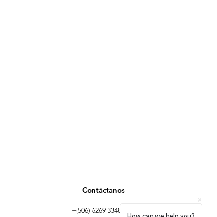
Contáctanos
+(506) 6269 3348 |
How can we help you?