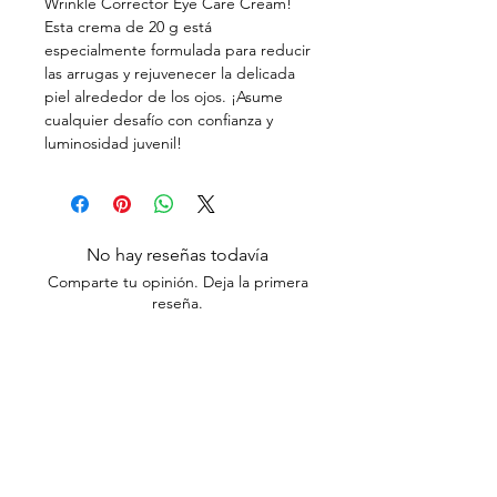
Wrinkle Corrector Eye Care Cream!
Esta crema de 20 g está
especialmente formulada para reducir
las arrugas y rejuvenecer la delicada
piel alrededor de los ojos. ¡Asume
cualquier desafío con confianza y
luminosidad juvenil!
No hay reseñas todavía
Comparte tu opinión. Deja la primera
reseña.
Dejar una reseña
Síguenos en: