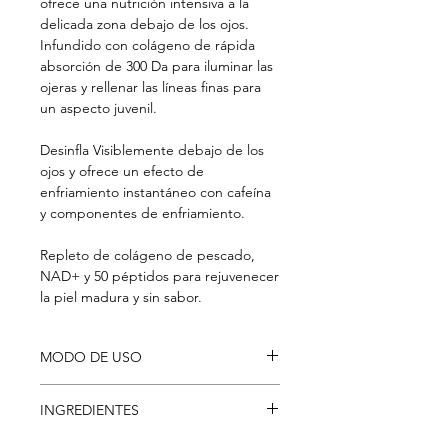
ofrece una nutrición intensiva a la
delicada zona debajo de los ojos.
Infundido con colágeno de rápida
absorción de 300 Da para iluminar las
ojeras y rellenar las líneas finas para
un aspecto juvenil.
Desinfla Visiblemente debajo de los
ojos y ofrece un efecto de
enfriamiento instantáneo con cafeína
y componentes de enfriamiento.
Repleto de colágeno de pescado,
NAD+ y 50 péptidos para rejuvenecer
la piel madura y sin sabor.
MODO DE USO
Incline el extremo delgado hacia la
INGREDIENTES
esquina de su ojo o cualquier área
afectada como párpados, esquinas o
Water, Glycerin, Butylene Glycol,