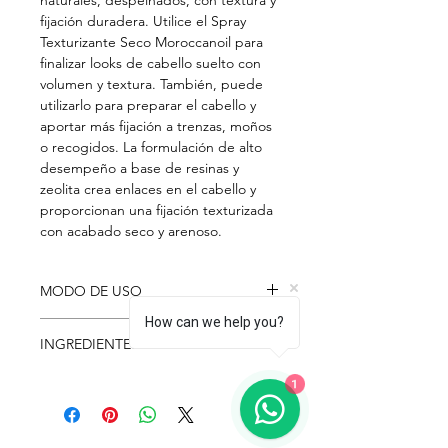
naturales, despeinados, con textura y
fijación duradera. Utilice el Spray
Texturizante Seco Moroccanoil para
finalizar looks de cabello suelto con
volumen y textura. También, puede
utilizarlo para preparar el cabello y
aportar más fijación a trenzas, moños
o recogidos. La formulación de alto
desempeño a base de resinas y
zeolita crea enlaces en el cabello y
proporcionan una fijación texturizada
con acabado seco y arenoso.
MODO DE USO
How can we help you?
Agite bien. Pulverice sobre el cabello
INGREDIENTES
seco.
HYDROFLUOROCARBON 152A,
1
BUTANE, SD ALCOHOL 40B
(ALCOHOL DENAT.), VP/VA
COPOLYMER, ZEOLITE, ARGANIA