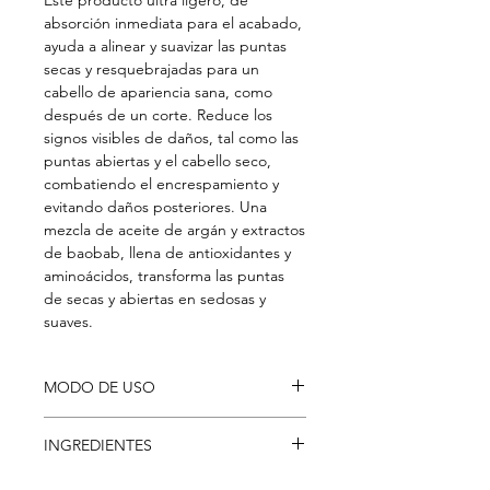
Este producto ultra ligero, de
absorción inmediata para el acabado,
ayuda a alinear y suavizar las puntas
secas y resquebrajadas para un
cabello de apariencia sana, como
después de un corte. Reduce los
signos visibles de daños, tal como las
puntas abiertas y el cabello seco,
combatiendo el encrespamiento y
evitando daños posteriores. Una
mezcla de aceite de argán y extractos
de baobab, llena de antioxidantes y
aminoácidos, transforma las puntas
de secas y abiertas en sedosas y
suaves.
MODO DE USO
Aplique una cantidad pequeña entre
INGREDIENTES
las palmas de las manos y distribuya
en el cabello seco, focalizándose en
AQUA/WATER/EAU, DIMETHICONE,