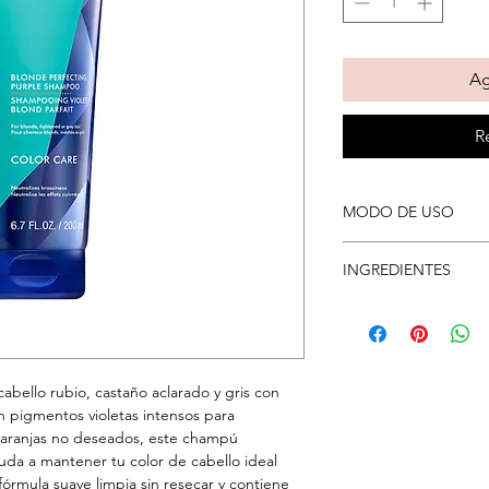
Ag
R
MODO DE USO
Masajea el cabello y 
INGREDIENTES
actuar de 3 a 5 minu
acondicionador Moroc
AQUA/WATER/EAU, 
SULFONATE, COCA
COCAMIDOPROPYLA
PARFUM/FRAGRANC
cabello rubio, castaño aclarado y gris con
HYDROXYPROPYLTR
on pigmentos violetas intensos para
SPINOSA (ARGAN) K
y naranjas no deseados, este champú
HYDROGENATED CAS
yuda a mantener tu color de cabello ideal
COPOLYMER, PEG-15
 fórmula suave limpia sin resecar y contiene