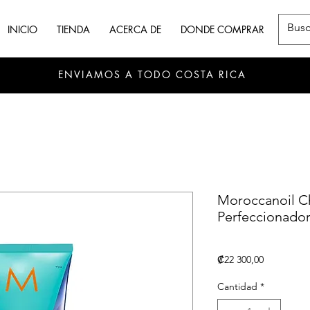
INICIO
TIENDA
ACERCA DE
DONDE COMPRAR
ENVIAMOS A TODO COSTA RICA
Moroccanoil C
Perfeccionador
Precio
₡22 300,00
Cantidad
*