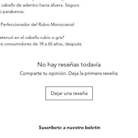
STEARATE, HYDRO
 cabello de adentro hacia afuera. Seguro
GLYCERIN, CHITOSA
 ni parabenos.
9, C11-15 PARETH-7,
DIMETHYL SILYLATE
a Perfeccionador del Rubio Moroccanoil
TRIDECETH-12, CIT
COCAMIDOPROPYL 
 atenuó en el cabello rubio o gris*
GLYCOL, CETRIMON
re consumidores de 18 a 65 años, después
GLYCOLATE, CI 60730
TRIMETHYLSILOXY
CAPRYLIC/CAPRIC T
No hay reseñas todavía
PHENOXYETHANOL,
SORBATE, SODIUM 
Comparte tu opinión. Deja la primera reseña.
IONONE, LINALOOL
Dejar una reseña
Suscríbete a nuestro boletín