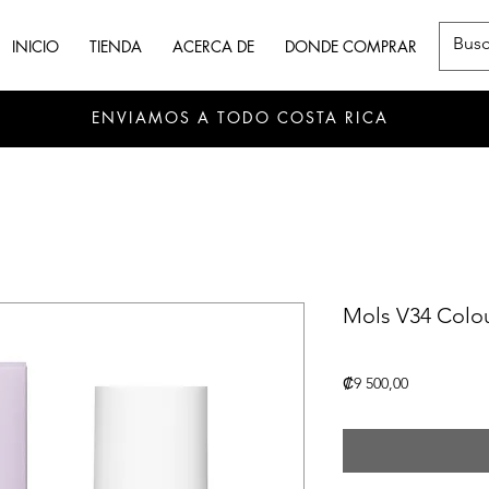
INICIO
TIENDA
ACERCA DE
DONDE COMPRAR
ENVIAMOS A TODO COSTA RICA
Mols V34 Colou
Precio
₡9 500,00