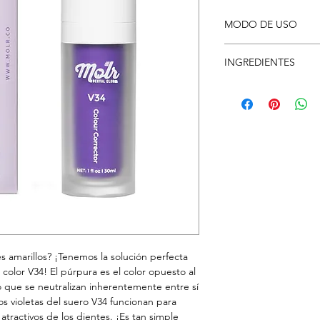
MODO DE USO
Aplicar en un cepillo
INGREDIENTES
durante 2 minutos.
Glycerin, Aqua/Water, 
Polysorbate 80, Cell
(Peppermint) Oil, Ph
Tetrasodium Pyropho
CI42090/FD&C Blue No
es amarillos? ¡Tenemos la solución perfecta
color V34! El púrpura es el color opuesto al
lo que se neutralizan inherentemente entre sí
 violetas del suero V34 funcionan para
 atractivos de los dientes. ¡Es tan simple