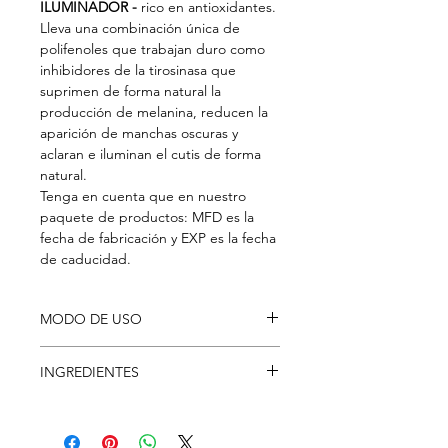
ILUMINADOR -
rico en antioxidantes.
Lleva una combinación única de
polifenoles que trabajan duro como
inhibidores de la tirosinasa que
suprimen de forma natural la
producción de melanina, reducen la
aparición de manchas oscuras y
aclaran e iluminan el cutis de forma
natural.
Tenga en cuenta que en nuestro
paquete de productos: MFD es la
fecha de fabricación y EXP es la fecha
de caducidad.
MODO DE USO
Después de la limpieza, aplique unas
INGREDIENTES
gotas en todo el rostro con las manos
o usando una almohadilla de algodón.
Bellis Perennis (Daisy) Flower Extract,
Apadee hasta que se absorba por
1,2-Hexanediol
completo.