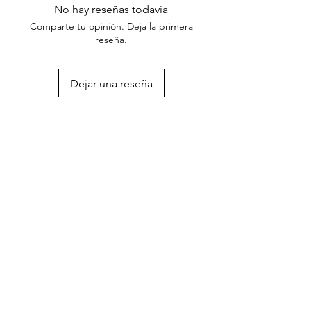
No hay reseñas todavía
Comparte tu opinión. Deja la primera
reseña.
Dejar una reseña
Síguenos en:
Suscríbete a nuestro boletín
Suscribirse ahora
Contáctanos
+(506)
6269 3348
|