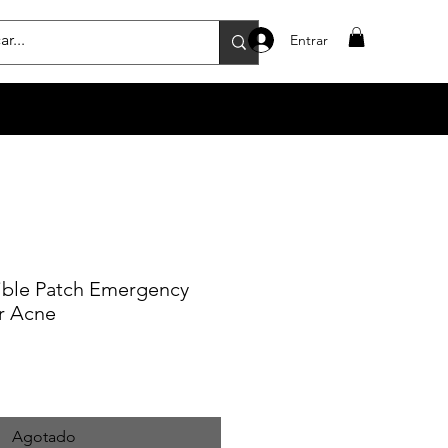
Entrar
sible Patch Emergency
r Acne
Agotado