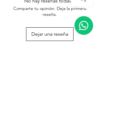
No hay reseñas todavía
Comparte tu opinión. Deja la primera
reseña.
Dejar una reseña
Síguenos en:
Suscríbete a nuestro boletín
Suscribirse ahora
Contáctanos
+(506)
6269 3348
|