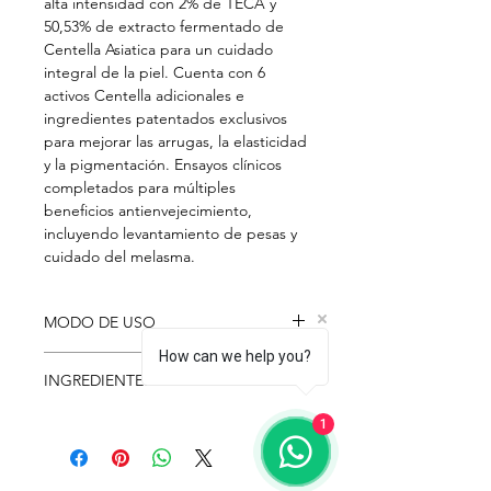
alta intensidad con 2% de TECA y
50,53% de extracto fermentado de
Centella Asiatica para un cuidado
integral de la piel. Cuenta con 6
activos Centella adicionales e
ingredientes patentados exclusivos
para mejorar las arrugas, la elasticidad
y la pigmentación. Ensayos clínicos
completados para múltiples
beneficios antienvejecimiento,
incluyendo levantamiento de pesas y
cuidado del melasma.
MODO DE USO
How can we help you?
Usar como último paso del cuidado
INGREDIENTES
básico o solo crema. : Tomar la
cantidad adecuada, aplicar la textura
Bottleneck Protein Extract,
1
de la piel en la cara, el cuello y el
Dipropylene Glycol, Hydrogenated
dorso de las manos suavemente para
Polydesene, Capricl,
la absorción.
Caprictracyglyceride, glycerin,