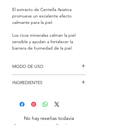
El extracto de Centella Asiatica
promueve un excelente efecto
calmante para la piel.
Los ricos minerales calman la piel
sensible y ayudan a fortalecer la
barrera de humedad de la piel.
MODO DE USO
Frótalo como un masaje con espuma,
INGREDIENTES
sobre tu rostro.
Enjuague la espuma con agua tibia y
Water, Myristic Acid, Glycerin,
séquela con una toalla.
Potassium Hydroxide, Propylene
Glycol, Lauric Acid, Palmitic Acid,
Stearic Acid, Peg-75, Glyceryl
No hay reseñas todavía
Stearate, Peg-100 Stearate, Salicylic
Comparte tu opinión. Deja la primera
Acid, Fragrance, Poloxamer 184,
reseña.
Phenoxyethanol, Centella Asiatica