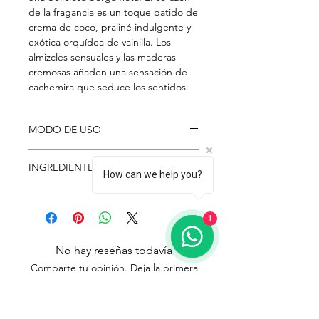
de la fragancia es un toque batido de
crema de coco, praliné indulgente y
exótica orquídea de vainilla. Los
almizcles sensuales y las maderas
cremosas añaden una sensación de
cachemira que seduce los sentidos.
MODO DE USO
Aplique fragancia directamente sobre
INGREDIENTES
la piel y concéntrese en los puntos
How can we help you?
del pulso: muñeca, pecho y cuello.
Alcohol Denat, Water (Aqua/Eau),
Fragrance (Parfum), Butylene Glycol,
1
BHT, Limonene, Linalool, Hexyl
Cinnamal, Citronellol, Coumarin,
No hay reseñas todavía
Citral, Farnesol, Benzyl Benzoate,
Comparte tu opinión. Deja la primera
Geraniol, Benzyl Acohol, Eugenol,
reseña.
Amyl Cinnamal, Hydroxycitronellol,
Benzyl Salicylate